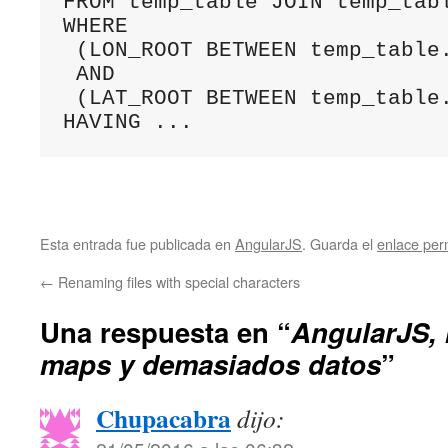
FROM temp_table JOIN temp_tabl
WHERE

 (LON_ROOT BETWEEN temp_table.
 AND

 (LAT_ROOT BETWEEN temp_table.
Esta entrada fue publicada en
AngularJS
. Guarda el
enlace pe
←
Renaming files with special characters
Una respuesta en “
AngularJS, 
maps y demasiados datos
”
Chupacabra
dijo: